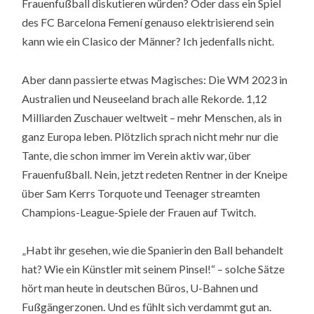
Frauenfußball diskutieren würden? Oder dass ein Spiel
des FC Barcelona Femení genauso elektrisierend sein
kann wie ein Clasico der Männer? Ich jedenfalls nicht.
Aber dann passierte etwas Magisches: Die WM 2023 in
Australien und Neuseeland brach alle Rekorde. 1,12
Milliarden Zuschauer weltweit – mehr Menschen, als in
ganz Europa leben. Plötzlich sprach nicht mehr nur die
Tante, die schon immer im Verein aktiv war, über
Frauenfußball. Nein, jetzt redeten Rentner in der Kneipe
über Sam Kerrs Torquote und Teenager streamten
Champions-League-Spiele der Frauen auf Twitch.
„Habt ihr gesehen, wie die Spanierin den Ball behandelt
hat? Wie ein Künstler mit seinem Pinsel!“ – solche Sätze
hört man heute in deutschen Büros, U-Bahnen und
Fußgängerzonen. Und es fühlt sich verdammt gut an.