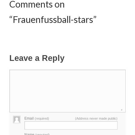
Comments on
“Frauenfussball-stars”
Leave a Reply
Email
(required)
(Address never made public)
Name
(required)